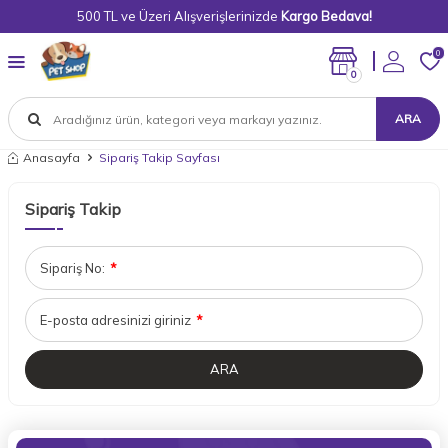
500 TL ve Üzeri Alışverişlerinizde
Kargo Bedava!
0
0
ARA
Anasayfa
Sipariş Takip Sayfası
Sipariş Takip
Sipariş No:
*
E-posta adresinizi giriniz
*
ARA