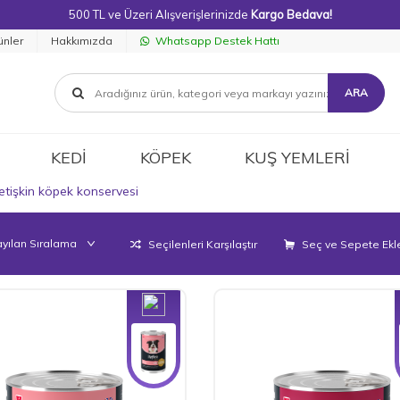
500 TL ve Üzeri Alışverişlerinizde
Kargo Bedava!
ünler
Hakkımızda
Whatsapp Destek Hattı
ARA
KEDİ
KÖPEK
KUŞ YEMLERİ
etişkin köpek konservesi
Seçilenleri Karşılaştır
Seç ve Sepete Ekl
Yeni