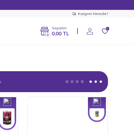
Kargom Nerede?
Sepetim
0
0,00
TL
0
e
Yeni
Yeni