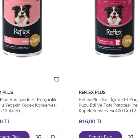
X PLUS
REFLEX PLUS
Plus Sos İçinde Et Parçacıklı
Reflex Plus Sos İçinde Et Parç
u Yetişkin Köpek Konservesi
Kuzu Etli Ve Tatlı Patatesli Ye
 (12 Adet)
Köpek Konservesi 400 Gr (12
00
TL
816,00
TL
epete Ekle
Sepete Ekle