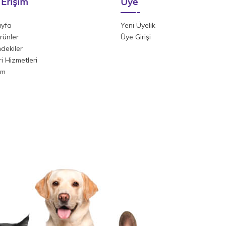
 Erişim
Üye
yfa
Yeni Üyelik
rünler
Üye Girişi
mdekiler
i Hizmetleri
im