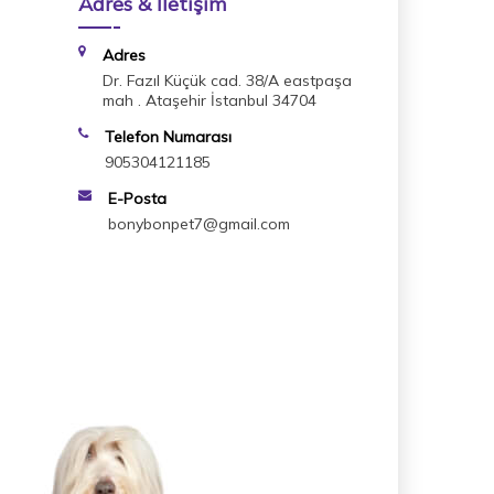
Adres & İletişim
Adres
Dr. Fazıl Küçük cad. 38/A eastpaşa
mah . Ataşehir İstanbul 34704
Telefon Numarası
905304121185
E-Posta
bonybonpet7@gmail.com