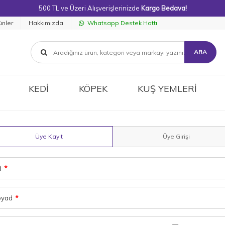
500 TL ve Üzeri Alışverişlerinizde
Kargo Bedava!
ünler
Hakkımızda
Whatsapp Destek Hattı
ARA
KEDİ
KÖPEK
KUŞ YEMLERİ
Üye Kayıt
Üye Girişi
d
*
oyad
*