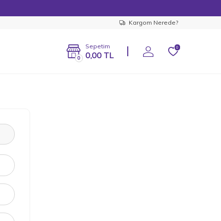
Kargom Nerede?
Sepetim
0
0,00
TL
0