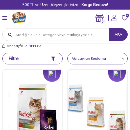
500 TL ve Üzeri Alışverişlerinizde
Kargo Bedava!
0
0
ARA
Anasayfa
REFLEX
Filtre
Yeni
Yeni