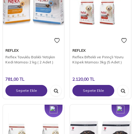
REFLEX
REFLEX
Reflex Tavuklu Balıklı Yetişkin
Reflex Biftekli ve Pirinçli Yavru
Kedi Maması 2 kg ( 2 Adet )
Köpek Maması 3kg (5 Adet )
781,00
TL
2.120,00
TL
Sepete Ekle
Sepete Ekle
Yeni
Yeni