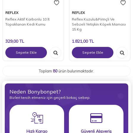
REFLEX
REFLEX
Reflex Aktif Karbonlu 10 lt
Reflex Kuzulu&Pirinçli Ve
Topaklanan Kedi Kumu
Sebzeli Yetişkin Köpek Maması
15 Kg
329,00
TL
1.821,00
TL
Sepete Ekle
Sepete Ekle
Toplam
80
ürün bulunmaktadır.
Neden Bonybonpet?
Bizleri tercih etmeniz için geçerli birkaç sebep.
Hızlı Kargo
Güvenli Alışveriş