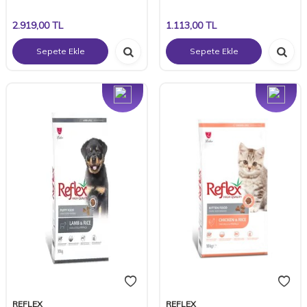
2.919,00
TL
1.113,00
TL
Sepete Ekle
Sepete Ekle
Yeni
Yeni
REFLEX
REFLEX