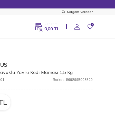
Kargom Nerede?
Sepetim
0
0,00
TL
0
LUS
Tavuklu Yavru Kedi Maması 1,5 Kg
301
Barkod:
8698995003520
TL