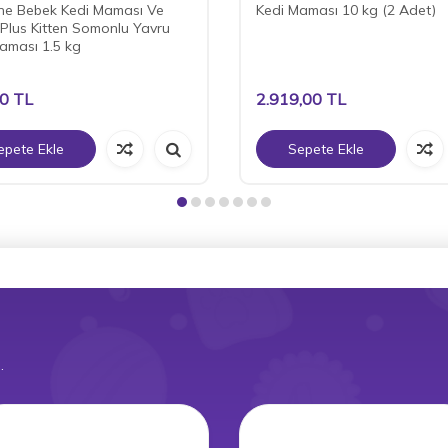
nne Bebek Kedi Maması Ve
Kedi Maması 10 kg (2 Adet)
 Plus Kitten Somonlu Yavru
aması 1.5 kg
00
TL
2.919,00
TL
epete Ekle
Sepete Ekle
.