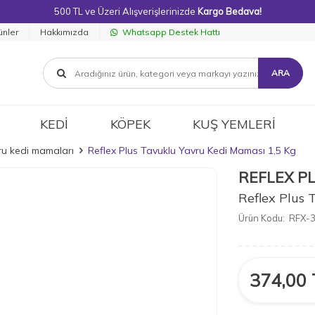
500 TL ve Üzeri Alışverişlerinizde
Kargo Bedava!
ünler
Hakkımızda
Whatsapp Destek Hattı
ARA
KEDİ
KÖPEK
KUŞ YEMLERİ
ru kedi mamaları
Reflex Plus Tavuklu Yavru Kedi Maması 1,5 Kg
REFLEX P
Reflex Plus 
Ürün Kodu:
RFX-
374,00