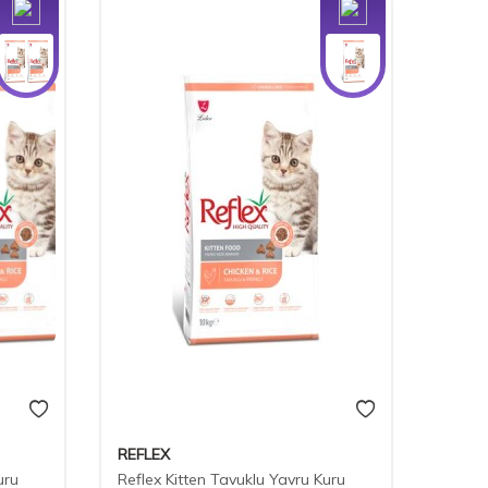
Yeni
Yeni
REFLEX
REFLE
uru
Reflex Kitten Tavuklu Yavru Kuru
Refle