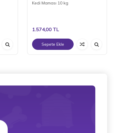
Kedi Maması 10 kg
Kedi 
1.574,00
TL
2.69
Sepete Ekle
S