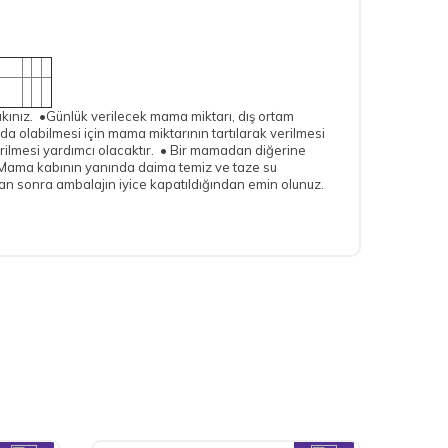
akınız. •Günlük verilecek mama miktarı, dış ortam
ında olabilmesi için mama miktarının tartılarak verilmesi
ilmesi yardımcı olacaktır. • Bir mamadan diğerine
r. •Mama kabının yanında daima temiz ve taze su
dan sonra ambalajın iyice kapatıldığından emin olunuz.