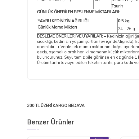
Taurin
GÜNLÜK ÖNERİLEN BESLENME MİKTARLARI:
YAVRU KEDİNİZİN AĞIRLIĞI
0.5 kg
Günlük Mama Miktarı
24 - 26 g
BESLEME ÖNERİLERİ VE UYARILAR:
• Kedinizin ağırlı
sıcaklığı, kedinizin yaşam şartları (ev içinde/dışında), 
önemlidir. • Verilecek mama miktarının doğru ayarlan
geçiş, aşamalı olarak her iki mamanın küçük miktarları
bulundurunuz. Suyu temiz bile görünse en az günde 1 ke
Üretim tarihi tavsiye edilen tüketim tarihi, parti kodu 
300 TL ÜZERİ KARGO BEDAVA
Benzer Ürünler