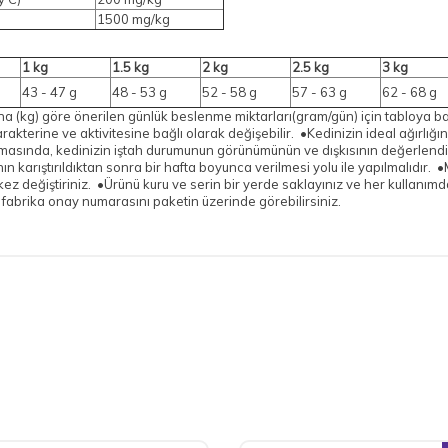
1500 mg/kg
1 kg
1.5 kg
2 kg
2.5 kg
3 kg
43 - 47 g
48 - 53 g
52 - 58 g
57 - 63 g
62 - 68 g
ğına (kg) göre önerilen günlük beslenme miktarları(gram/gün) için tabloya b
karakterine ve aktivitesine bağlı olarak değişebilir. •Kedinizin ideal ağırlığ
masında, kedinizin iştah durumunun görünümünün ve dışkısının değerlendir
nın karıştırıldıktan sonra bir hafta boyunca verilmesi yolu ile yapılmalıdı
z değiştiriniz. •Ürünü kuru ve serin bir yerde saklayınız ve her kullanım
ve fabrika onay numarasını paketin üzerinde görebilirsiniz.