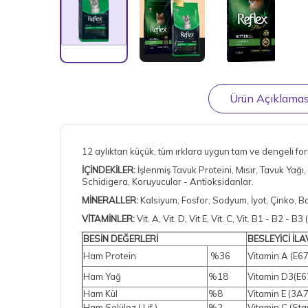
Ürün Açıklamas
12 aylıktan küçük, tüm ırklara uygun tam ve dengeli fo
İÇİNDEKİLER:
İşlenmiş Tavuk Proteini, Mısır, Tavuk Yağ
Schidigera, Koruyucular - Antioksidanlar.
MİNERALLER:
Kalsiyum, Fosfor, Sodyum, İyot, Çinko, B
VİTAMİNLER:
Vit. A, Vit. D, Vit E, Vit. C, Vit. B1 - B2 - 
BESİN DEĞERLERİ
BESLEYİCİ İL
Ham Protein
%36
Vitamin A (E6
Ham Yağ
%18
Vitamin D3(E6
Ham Kül
%8
Vitamin E (3A
Ham Selüloz ( Lif )
%2
Vitamin C (Sta