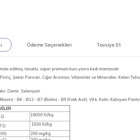
ı
Ödeme Seçenekleri
Tavsiye Et
rmüle edilmiş, tavuklu, süper premium kuru yavru kedi mamasıdır.
ı, Pirinç, Şeker Pancarı, Ciğer Aroması, Vitaminler ve Mineraller, Keten Toh
akır, Demir, Selenyum.
B3 (Niasin) - B6 - B12 - B7 (Biotin) - B9 (Folik Asit), Vit.k, Kolin, Kalsiyum Pant
AVELER
18000 IU/kg
72)
1500 IU/kg
71)
700)
200 mg/kg
y C)
200 mg/kg